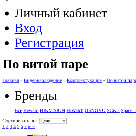
Личный кабинет
Вход
Регистрация
По витой паре
Главная
»
Видеонаблюдение
»
Комплектующие
»
По витой пар
Бренды
Все
Beward
HIKVISION
HiWatch
OSNOVO
SC&T
Space 
Сортировать по:
1
2
3
4
5
6
7
всё