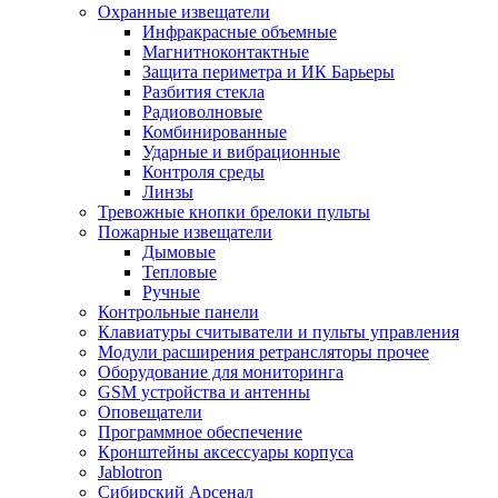
Охранные извещатели
Инфракрасные объемные
Магнитноконтактные
Защита периметра и ИК Барьеры
Разбития стекла
Радиоволновые
Комбинированные
Ударные и вибрационные
Контроля среды
Линзы
Тревожные кнопки брелоки пульты
Пожарные извещатели
Дымовые
Тепловые
Ручные
Контрольные панели
Клавиатуры считыватели и пульты управления
Модули расширения ретрансляторы прочее
Оборудование для мониторинга
GSM устройства и антенны
Оповещатели
Программное обеспечение
Кронштейны аксессуары корпуса
Jablotron
Сибирский Арсенал