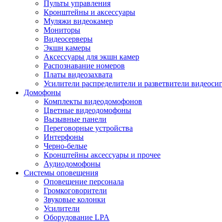
Пульты управления
Кронштейны и аксессуары
Муляжи видеокамер
Мониторы
Видеосерверы
Экшн камеры
Аксессуары для экшн камер
Распознавание номеров
Платы видеозахвата
Усилители распределители и разветвители видеоси
Домофоны
Комплекты видеодомофонов
Цветные видеодомофоны
Вызывные панели
Переговорные устройства
Интерфоны
Черно-белые
Кронштейны аксессуары и прочее
Аудиодомофоны
Системы оповещения
Оповещение персонала
Громкоговорители
Звуковые колонки
Усилители
Оборудование LPA