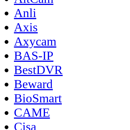
Anli
Axis
Axycam
BAS-IP
BestDVR
Beward
BioSmart
CAME
Cisa