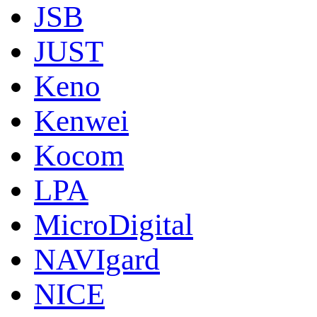
JSB
JUST
Keno
Kenwei
Kocom
LPA
MicroDigital
NAVIgard
NICE