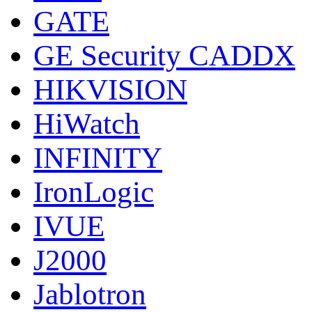
GATE
GE Security CADDX
HIKVISION
HiWatch
INFINITY
IronLogic
IVUE
J2000
Jablotron