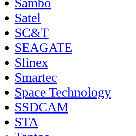
Sambo
Satel
SC&T
SEAGATE
Slinex
Smartec
Space Technology
SSDCAM
STA