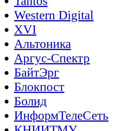
Tantos
Western Digital
XVI
Альтоника
Аргус-Спектр
БайтЭрг
Блокпост
Болид
ИнформТелеСеть
КНИИТМУ