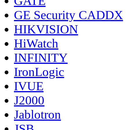
GATE
GE Security CADDX
HIKVISION
HiWatch
INFINITY
IronLogic
IVUE
J2000
Jablotron
JSB