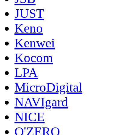
JUST
Keno
Kenwei
Kocom
LPA
MicroDigital
NAVIgard
NICE
O'ZERO