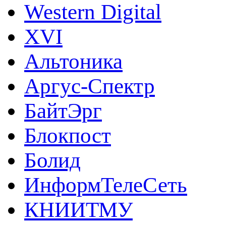
Western Digital
XVI
Альтоника
Аргус-Спектр
БайтЭрг
Блокпост
Болид
ИнформТелеСеть
КНИИТМУ