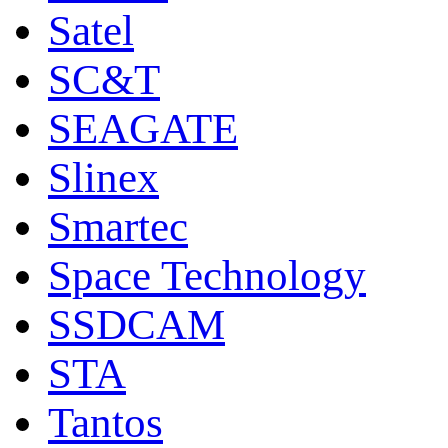
Satel
SC&T
SEAGATE
Slinex
Smartec
Space Technology
SSDCAM
STA
Tantos