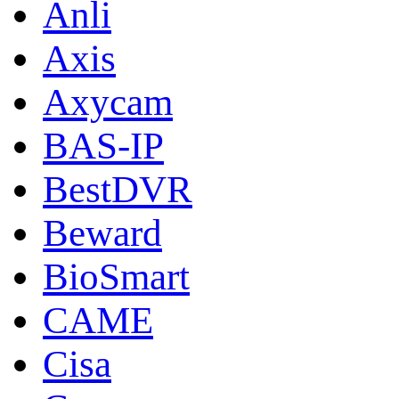
Anli
Axis
Axycam
BAS-IP
BestDVR
Beward
BioSmart
CAME
Cisa