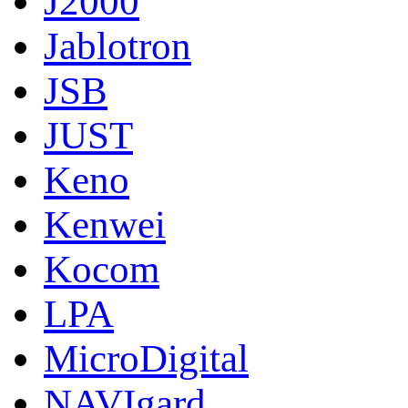
J2000
Jablotron
JSB
JUST
Keno
Kenwei
Kocom
LPA
MicroDigital
NAVIgard