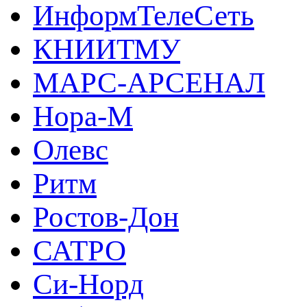
ИнформТелеСеть
КНИИТМУ
МАРС-АРСЕНАЛ
Нора-М
Олевс
Ритм
Ростов-Дон
САТРО
Си-Норд