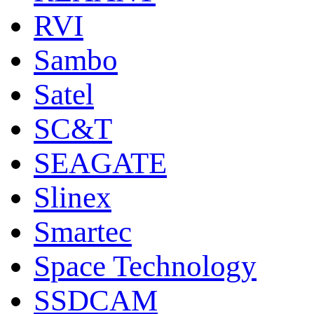
RVI
Sambo
Satel
SC&T
SEAGATE
Slinex
Smartec
Space Technology
SSDCAM