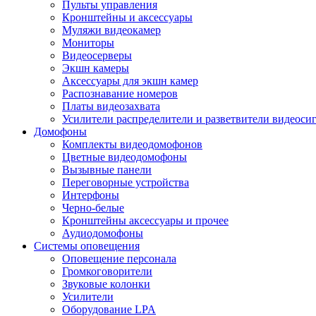
Пульты управления
Кронштейны и аксессуары
Муляжи видеокамер
Мониторы
Видеосерверы
Экшн камеры
Аксессуары для экшн камер
Распознавание номеров
Платы видеозахвата
Усилители распределители и разветвители видеоси
Домофоны
Комплекты видеодомофонов
Цветные видеодомофоны
Вызывные панели
Переговорные устройства
Интерфоны
Черно-белые
Кронштейны аксессуары и прочее
Аудиодомофоны
Системы оповещения
Оповещение персонала
Громкоговорители
Звуковые колонки
Усилители
Оборудование LPA