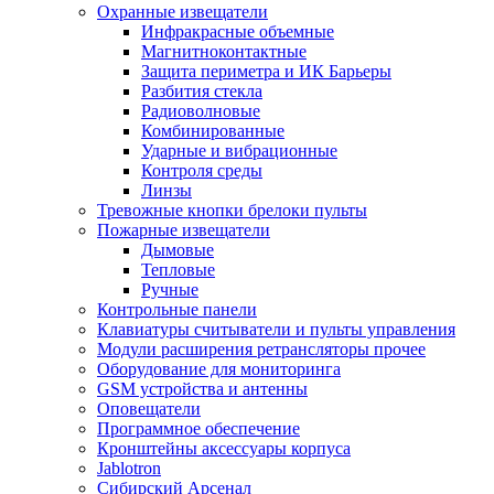
Охранные извещатели
Инфракрасные объемные
Магнитноконтактные
Защита периметра и ИК Барьеры
Разбития стекла
Радиоволновые
Комбинированные
Ударные и вибрационные
Контроля среды
Линзы
Тревожные кнопки брелоки пульты
Пожарные извещатели
Дымовые
Тепловые
Ручные
Контрольные панели
Клавиатуры считыватели и пульты управления
Модули расширения ретрансляторы прочее
Оборудование для мониторинга
GSM устройства и антенны
Оповещатели
Программное обеспечение
Кронштейны аксессуары корпуса
Jablotron
Сибирский Арсенал