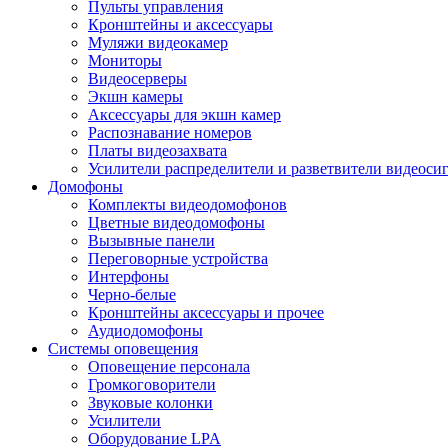
Пульты управления
Кронштейны и аксессуары
Муляжи видеокамер
Мониторы
Видеосерверы
Экшн камеры
Аксессуары для экшн камер
Распознавание номеров
Платы видеозахвата
Усилители распределители и разветвители видеоси
Домофоны
Комплекты видеодомофонов
Цветные видеодомофоны
Вызывные панели
Переговорные устройства
Интерфоны
Черно-белые
Кронштейны аксессуары и прочее
Аудиодомофоны
Системы оповещения
Оповещение персонала
Громкоговорители
Звуковые колонки
Усилители
Оборудование LPA