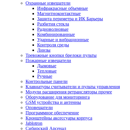
Охранные извещатели
Инфракрасные объемные
Магнитноконтактные
Защита периметра и ИК Барьеры
Разбития стекла
Радиоволновые
Комбинированные
Ударные и вибрационные
Контроля среды
Линзы
Тревожные кнопки брелоки пульты
Пожарные извещатели
Дымовые
Тепловые
Ручные
Контрольные панели
Клавиатуры считыватели и пульты управления
Модули расширения ретрансляторы прочее
Оборудование для мониторинга
GSM устройства и антенны
Оповещатели
Программное обеспечение
Кронштейны аксессуары корпуса
Jablotron
Сибирский Арсенал