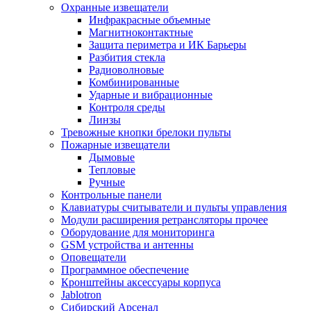
Охранные извещатели
Инфракрасные объемные
Магнитноконтактные
Защита периметра и ИК Барьеры
Разбития стекла
Радиоволновые
Комбинированные
Ударные и вибрационные
Контроля среды
Линзы
Тревожные кнопки брелоки пульты
Пожарные извещатели
Дымовые
Тепловые
Ручные
Контрольные панели
Клавиатуры считыватели и пульты управления
Модули расширения ретрансляторы прочее
Оборудование для мониторинга
GSM устройства и антенны
Оповещатели
Программное обеспечение
Кронштейны аксессуары корпуса
Jablotron
Сибирский Арсенал