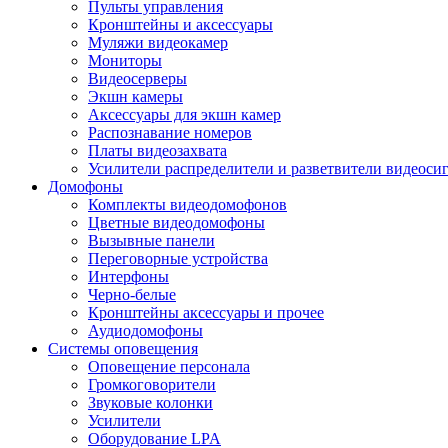
Пульты управления
Кронштейны и аксессуары
Муляжи видеокамер
Мониторы
Видеосерверы
Экшн камеры
Аксессуары для экшн камер
Распознавание номеров
Платы видеозахвата
Усилители распределители и разветвители видеоси
Домофоны
Комплекты видеодомофонов
Цветные видеодомофоны
Вызывные панели
Переговорные устройства
Интерфоны
Черно-белые
Кронштейны аксессуары и прочее
Аудиодомофоны
Системы оповещения
Оповещение персонала
Громкоговорители
Звуковые колонки
Усилители
Оборудование LPA