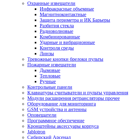
Охранные извещатели
Инфракрасные объемные
Магнитноконтактные
Защита периметра и ИК Барьеры
Разбития стекла
Радиоволновые
Комбинированные
Ударные и вибрационные
Контроля среды
Линзы
Тревожные кнопки брелоки пульты
Пожарные извещатели
Дымовые
Тепловые
Ручные
Контрольные панели
Клавиатуры считыватели и пульты управления
Модули расширения ретрансляторы прочее
Оборудование для мониторинга
GSM устройства и антенны
Оповещатели
Программное обеспечение
Кронштейны аксессуары корпуса
Jablotron
Сибирский Арсенал