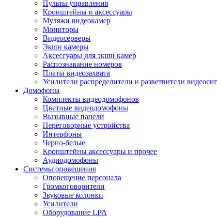
Пульты управления
Кронштейны и аксессуары
Муляжи видеокамер
Мониторы
Видеосерверы
Экшн камеры
Аксессуары для экшн камер
Распознавание номеров
Платы видеозахвата
Усилители распределители и разветвители видеоси
Домофоны
Комплекты видеодомофонов
Цветные видеодомофоны
Вызывные панели
Переговорные устройства
Интерфоны
Черно-белые
Кронштейны аксессуары и прочее
Аудиодомофоны
Системы оповещения
Оповещение персонала
Громкоговорители
Звуковые колонки
Усилители
Оборудование LPA