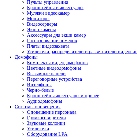
Пульты управления
Кронштейны и аксессуары
Муляжи видеокамер
Мониторы
Видеосерверы
Экшн камеры
Аксессуары для экшн камер
Распознавание номеров
Платы видеозахвата
Усилители распределители и разветвители видеоси
Домофоны
Комплекты видеодомофонов
Цветные видеодомофоны
Вызывные панели
Переговорные устройства
Интерфоны
Черно-белые
Кронштейны аксессуары и прочее
Аудиодомофоны
Системы оповещения
Оповещение персонала
Громкоговорители
Звуковые колонки
Усилители
Оборудование LPA