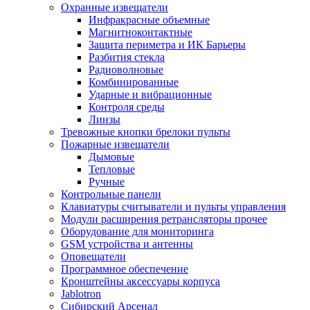
Охранные извещатели
Инфракрасные объемные
Магнитноконтактные
Защита периметра и ИК Барьеры
Разбития стекла
Радиоволновые
Комбинированные
Ударные и вибрационные
Контроля среды
Линзы
Тревожные кнопки брелоки пульты
Пожарные извещатели
Дымовые
Тепловые
Ручные
Контрольные панели
Клавиатуры считыватели и пульты управления
Модули расширения ретрансляторы прочее
Оборудование для мониторинга
GSM устройства и антенны
Оповещатели
Программное обеспечение
Кронштейны аксессуары корпуса
Jablotron
Сибирский Арсенал