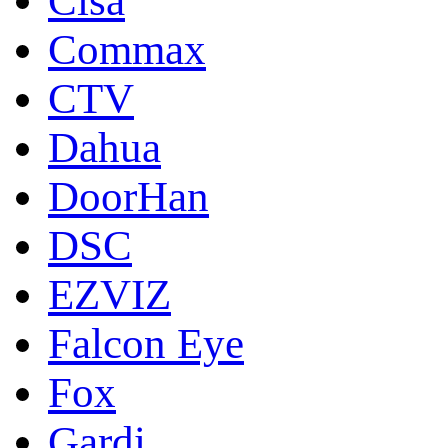
Cisa
Commax
CTV
Dahua
DoorНan
DSC
EZVIZ
Falcon Eye
Fox
Gardi