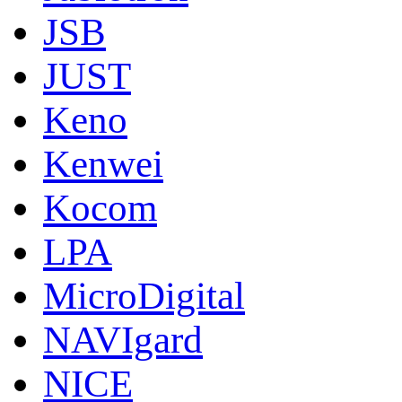
JSB
JUST
Keno
Kenwei
Kocom
LPA
MicroDigital
NAVIgard
NICE