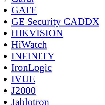
GATE
GE Security CADDX
HIKVISION
HiWatch
INFINITY
IronLogic
IVUE
J2000
Jablotron