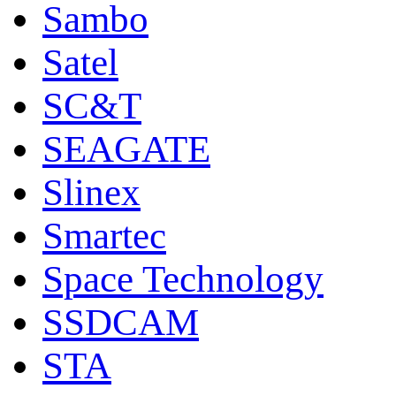
Sambo
Satel
SC&T
SEAGATE
Slinex
Smartec
Space Technology
SSDCAM
STA