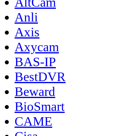
AltCam
Anli
Axis
Axycam
BAS-IP
BestDVR
Beward
BioSmart
CAME