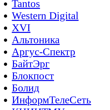
Tantos
Western Digital
XVI
Альтоника
Аргус-Спектр
БайтЭрг
Блокпост
Болид
ИнформТелеСеть