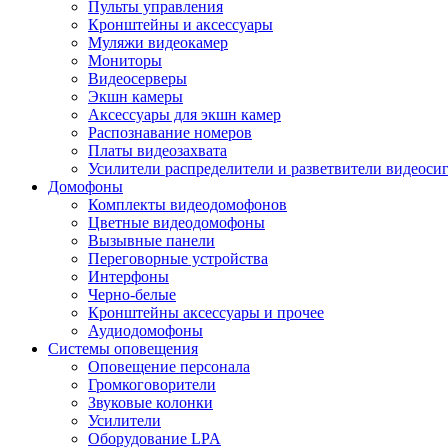
Пульты управления
Кронштейны и аксессуары
Муляжи видеокамер
Мониторы
Видеосерверы
Экшн камеры
Аксессуары для экшн камер
Распознавание номеров
Платы видеозахвата
Усилители распределители и разветвители видеоси
Домофоны
Комплекты видеодомофонов
Цветные видеодомофоны
Вызывные панели
Переговорные устройства
Интерфоны
Черно-белые
Кронштейны аксессуары и прочее
Аудиодомофоны
Системы оповещения
Оповещение персонала
Громкоговорители
Звуковые колонки
Усилители
Оборудование LPA