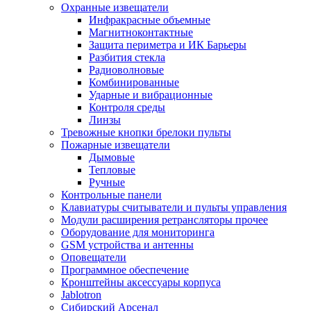
Охранные извещатели
Инфракрасные объемные
Магнитноконтактные
Защита периметра и ИК Барьеры
Разбития стекла
Радиоволновые
Комбинированные
Ударные и вибрационные
Контроля среды
Линзы
Тревожные кнопки брелоки пульты
Пожарные извещатели
Дымовые
Тепловые
Ручные
Контрольные панели
Клавиатуры считыватели и пульты управления
Модули расширения ретрансляторы прочее
Оборудование для мониторинга
GSM устройства и антенны
Оповещатели
Программное обеспечение
Кронштейны аксессуары корпуса
Jablotron
Сибирский Арсенал