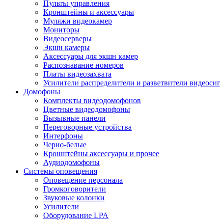
Пульты управления
Кронштейны и аксессуары
Муляжи видеокамер
Мониторы
Видеосерверы
Экшн камеры
Аксессуары для экшн камер
Распознавание номеров
Платы видеозахвата
Усилители распределители и разветвители видеоси
Домофоны
Комплекты видеодомофонов
Цветные видеодомофоны
Вызывные панели
Переговорные устройства
Интерфоны
Черно-белые
Кронштейны аксессуары и прочее
Аудиодомофоны
Системы оповещения
Оповещение персонала
Громкоговорители
Звуковые колонки
Усилители
Оборудование LPA