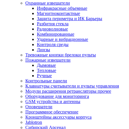
Охранные извещатели
Инфракрасные объемные
Магнитноконтактные
Защита периметра и ИК Барьеры
Разбития стекла
Радиоволновые
Комбинированные
Ударные и вибрационные
Контроля среды
Линзы
Тревожные кнопки брелоки пульты
Пожарные извещатели
Дымовые
Тепловые
Ручные
Контрольные панели
Клавиатуры считыватели и пульты управления
Модули расширения ретрансляторы прочее
Оборудование для мониторинга
GSM устройства и антенны
Оповещатели
Программное обеспечение
Кронштейны аксессуары корпуса
Jablotron
Сибирский Арсенал