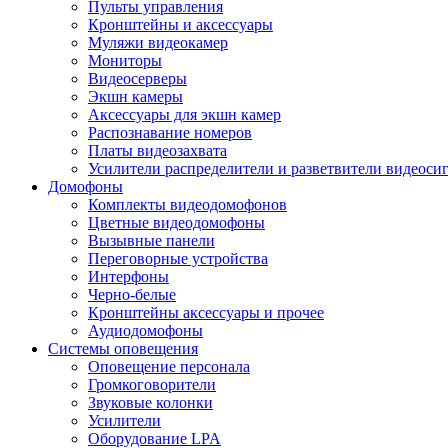
Пульты управления
Кронштейны и аксессуары
Муляжи видеокамер
Мониторы
Видеосерверы
Экшн камеры
Аксессуары для экшн камер
Распознавание номеров
Платы видеозахвата
Усилители распределители и разветвители видеоси
Домофоны
Комплекты видеодомофонов
Цветные видеодомофоны
Вызывные панели
Переговорные устройства
Интерфоны
Черно-белые
Кронштейны аксессуары и прочее
Аудиодомофоны
Системы оповещения
Оповещение персонала
Громкоговорители
Звуковые колонки
Усилители
Оборудование LPA