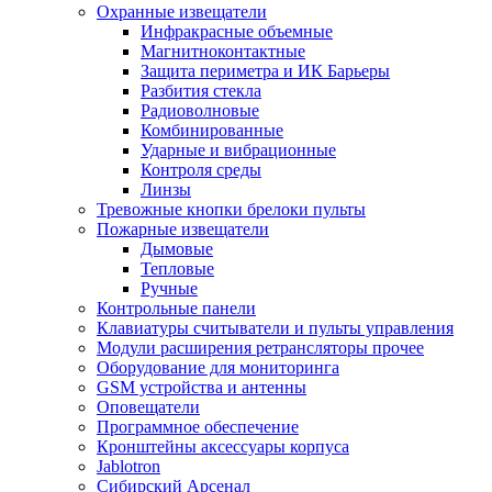
Охранные извещатели
Инфракрасные объемные
Магнитноконтактные
Защита периметра и ИК Барьеры
Разбития стекла
Радиоволновые
Комбинированные
Ударные и вибрационные
Контроля среды
Линзы
Тревожные кнопки брелоки пульты
Пожарные извещатели
Дымовые
Тепловые
Ручные
Контрольные панели
Клавиатуры считыватели и пульты управления
Модули расширения ретрансляторы прочее
Оборудование для мониторинга
GSM устройства и антенны
Оповещатели
Программное обеспечение
Кронштейны аксессуары корпуса
Jablotron
Сибирский Арсенал