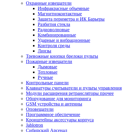
Охранные извещатели
Инфракрасные объемные
Магнитноконтактные
Защита периметра и ИК Барьеры
Разбития стекла
Радиоволновые
Комбинированные
Ударные и вибрационные
Контроля среды
Линзы
Тревожные кнопки брелоки пульты
Пожарные извещатели
Дымовые
Тепловые
Ручные
Контрольные панели
Клавиатуры считыватели и пульты управления
Модули расширения ретрансляторы прочее
Оборудование для мониторинга
GSM устройства и антенны
Оповещатели
Программное обеспечение
Кронштейны аксессуары корпуса
Jablotron
Сибирский Арсенал