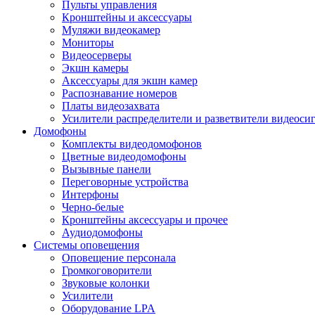
Пульты управления
Кронштейны и аксессуары
Муляжи видеокамер
Мониторы
Видеосерверы
Экшн камеры
Аксессуары для экшн камер
Распознавание номеров
Платы видеозахвата
Усилители распределители и разветвители видеоси
Домофоны
Комплекты видеодомофонов
Цветные видеодомофоны
Вызывные панели
Переговорные устройства
Интерфоны
Черно-белые
Кронштейны аксессуары и прочее
Аудиодомофоны
Системы оповещения
Оповещение персонала
Громкоговорители
Звуковые колонки
Усилители
Оборудование LPA