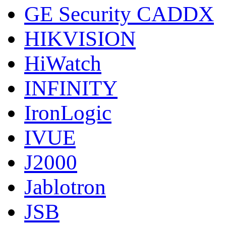
GE Security CADDX
HIKVISION
HiWatch
INFINITY
IronLogic
IVUE
J2000
Jablotron
JSB