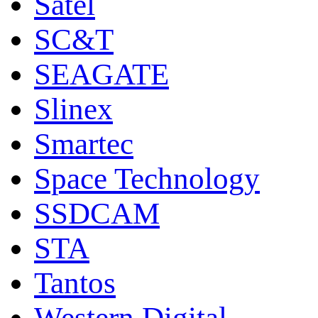
Satel
SC&T
SEAGATE
Slinex
Smartec
Space Technology
SSDCAM
STA
Tantos
Western Digital