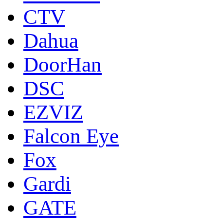
CTV
Dahua
DoorНan
DSC
EZVIZ
Falcon Eye
Fox
Gardi
GATE