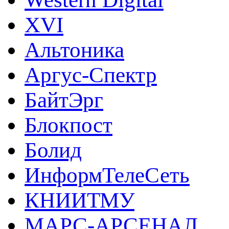
XVI
Альтоника
Аргус-Спектр
БайтЭрг
Блокпост
Болид
ИнформТелеСеть
КНИИТМУ
МАРС-АРСЕНАЛ