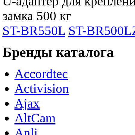
U-адаптер для креплени
замка 500 кг
ST-BR550L
ST-BR500L
Бренды каталога
Accordtec
Activision
Ajax
AltCam
Anli