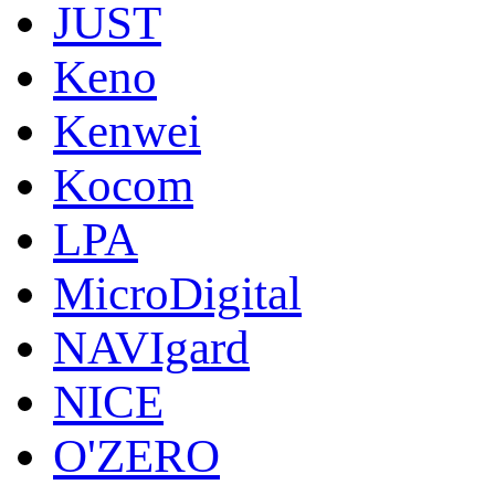
JUST
Keno
Kenwei
Kocom
LPA
MicroDigital
NAVIgard
NICE
O'ZERO