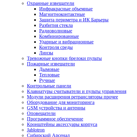
Охранные извещатели
Инфракрасные объемные
Магнитноконтактные
Защита периметра и ИК Барьеры
Разбития стекла
Радиоволновые
Комбинированные
Ударные и вибрационные
Контроля среды
Линзы
Тревожные кнопки брелоки пульты
Пожарные извещатели
Дымовые
Тепловые
Ручные
Контрольные панели
Клавиатуры считыватели и пульты управления
Модули расширения ретрансляторы прочее
Оборудование для мониторинга
GSM устройства и антенны
Оповещатели
Программное обеспечение
Кронштейны аксессуары корпуса
Jablotron
Сибирский Арсенал