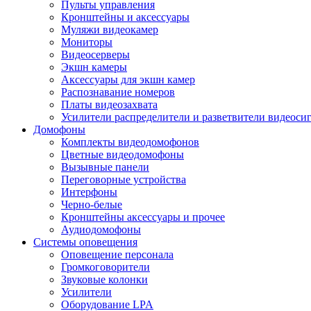
Пульты управления
Кронштейны и аксессуары
Муляжи видеокамер
Мониторы
Видеосерверы
Экшн камеры
Аксессуары для экшн камер
Распознавание номеров
Платы видеозахвата
Усилители распределители и разветвители видеоси
Домофоны
Комплекты видеодомофонов
Цветные видеодомофоны
Вызывные панели
Переговорные устройства
Интерфоны
Черно-белые
Кронштейны аксессуары и прочее
Аудиодомофоны
Системы оповещения
Оповещение персонала
Громкоговорители
Звуковые колонки
Усилители
Оборудование LPA