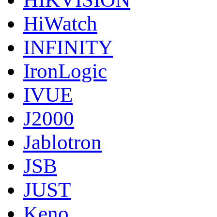
HiWatch
INFINITY
IronLogic
IVUE
J2000
Jablotron
JSB
JUST
Keno