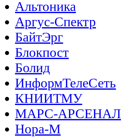
Альтоника
Аргус-Спектр
БайтЭрг
Блокпост
Болид
ИнформТелеСеть
КНИИТМУ
МАРС-АРСЕНАЛ
Нора-М