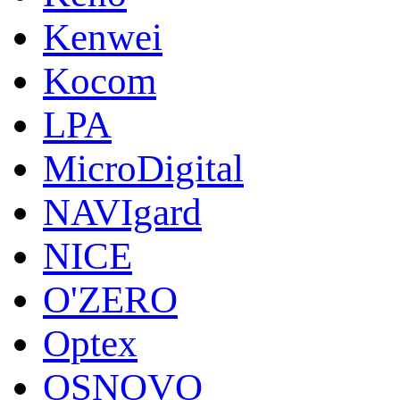
Kenwei
Kocom
LPA
MicroDigital
NAVIgard
NICE
O'ZERO
Optex
OSNOVO