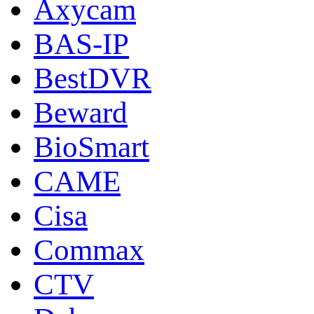
Axycam
BAS-IP
BestDVR
Beward
BioSmart
CAME
Cisa
Commax
CTV