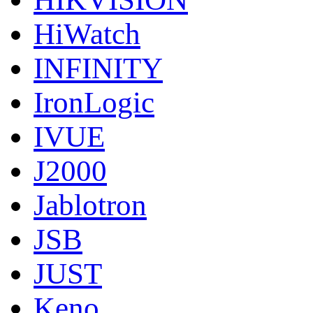
HiWatch
INFINITY
IronLogic
IVUE
J2000
Jablotron
JSB
JUST
Keno