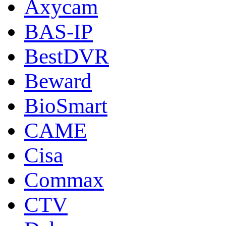
Axycam
BAS-IP
BestDVR
Beward
BioSmart
CAME
Cisa
Commax
CTV