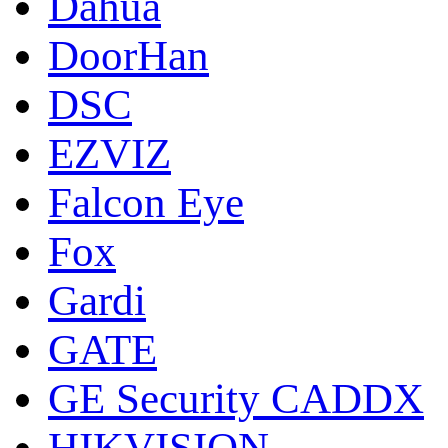
Dahua
DoorНan
DSC
EZVIZ
Falcon Eye
Fox
Gardi
GATE
GE Security CADDX
HIKVISION