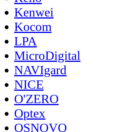
Kenwei
Kocom
LPA
MicroDigital
NAVIgard
NICE
O'ZERO
Optex
OSNOVO