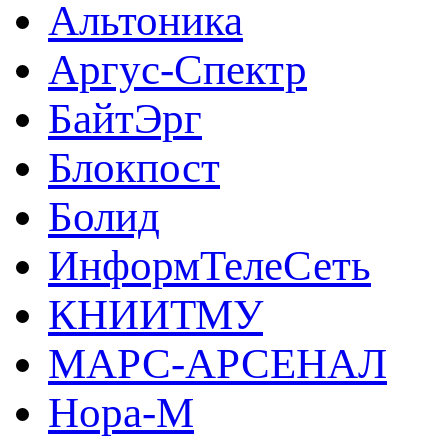
Альтоника
Аргус-Спектр
БайтЭрг
Блокпост
Болид
ИнформТелеСеть
КНИИТМУ
МАРС-АРСЕНАЛ
Нора-М