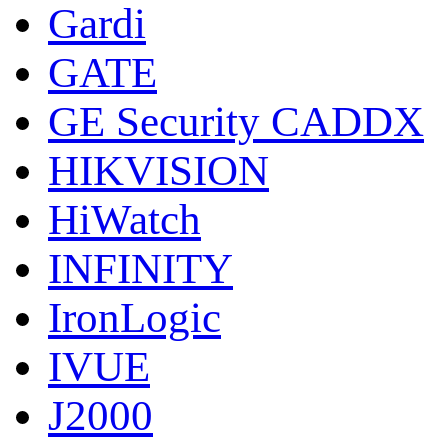
Gardi
GATE
GE Security CADDX
HIKVISION
HiWatch
INFINITY
IronLogic
IVUE
J2000