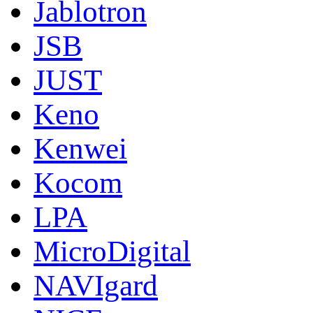
Jablotron
JSB
JUST
Keno
Kenwei
Kocom
LPA
MicroDigital
NAVIgard