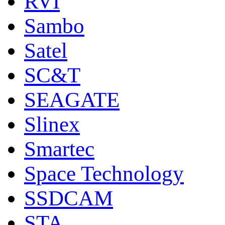
RVI
Sambo
Satel
SC&T
SEAGATE
Slinex
Smartec
Space Technology
SSDCAM
STA