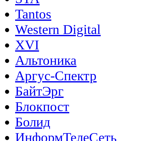
Tantos
Western Digital
XVI
Альтоника
Аргус-Спектр
БайтЭрг
Блокпост
Болид
ИнформТелеСеть