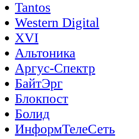
Tantos
Western Digital
XVI
Альтоника
Аргус-Спектр
БайтЭрг
Блокпост
Болид
ИнформТелеСеть