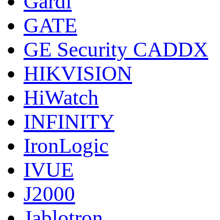
Gardi
GATE
GE Security CADDX
HIKVISION
HiWatch
INFINITY
IronLogic
IVUE
J2000
Jablotron