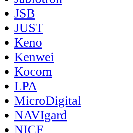
JSB
JUST
Keno
Kenwei
Kocom
LPA
MicroDigital
NAVIgard
NICE