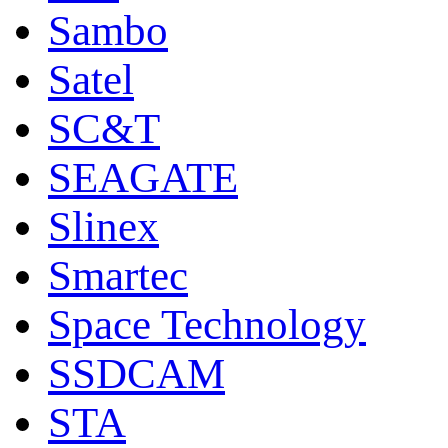
Sambo
Satel
SC&T
SEAGATE
Slinex
Smartec
Space Technology
SSDCAM
STA