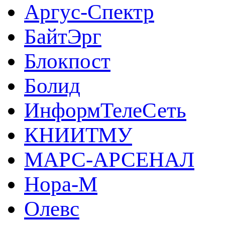
Аргус-Спектр
БайтЭрг
Блокпост
Болид
ИнформТелеСеть
КНИИТМУ
МАРС-АРСЕНАЛ
Нора-М
Олевс