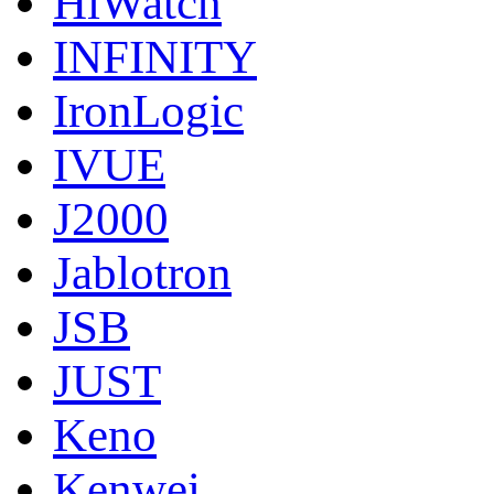
HiWatch
INFINITY
IronLogic
IVUE
J2000
Jablotron
JSB
JUST
Keno
Kenwei