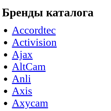
Бренды каталога
Accordtec
Activision
Ajax
AltCam
Anli
Axis
Axycam