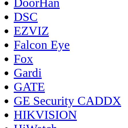
DoorНan
DSC
EZVIZ
Falcon Eye
Fox
Gardi
GATE
GE Security CADDX
HIKVISION