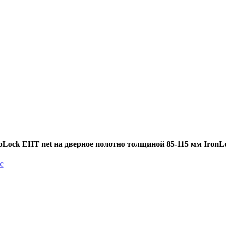
oLock EHT net на дверное полотно толщиной 85-115 мм IronL
c