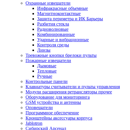
Охранные извещатели
Инфракрасные объемные
Магнитноконтактные
Защита периметра и ИК Барьеры
Разбития стекла
Радиоволновые
Комбинированные
Ударные и вибрационные
Контроля среды
Линзы
Тревожные кнопки брелоки пульты
Пожарные извещатели
Дымовые
Тепловые
Ручные
Контрольные панели
Клавиатуры считыватели и пульты управления
Модули расширения ретрансляторы прочее
Оборудование для мониторинга
GSM устройства и антенны
Оповещатели
Программное обеспечение
Кронштейны аксессуары корпуса
Jablotron
Сибирский Арсенал