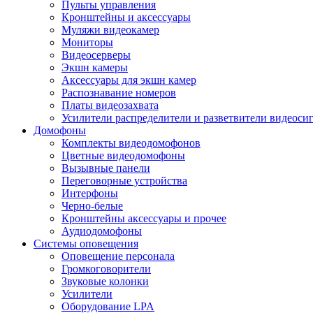
Пульты управления
Кронштейны и аксессуары
Муляжи видеокамер
Мониторы
Видеосерверы
Экшн камеры
Аксессуары для экшн камер
Распознавание номеров
Платы видеозахвата
Усилители распределители и разветвители видеоси
Домофоны
Комплекты видеодомофонов
Цветные видеодомофоны
Вызывные панели
Переговорные устройства
Интерфоны
Черно-белые
Кронштейны аксессуары и прочее
Аудиодомофоны
Системы оповещения
Оповещение персонала
Громкоговорители
Звуковые колонки
Усилители
Оборудование LPA