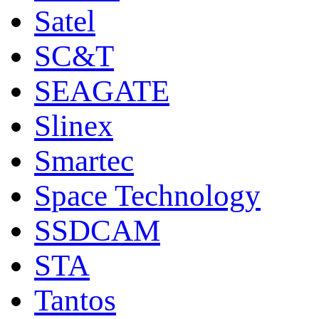
Satel
SC&T
SEAGATE
Slinex
Smartec
Space Technology
SSDCAM
STA
Tantos