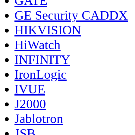
GATE
GE Security CADDX
HIKVISION
HiWatch
INFINITY
IronLogic
IVUE
J2000
Jablotron
JSB