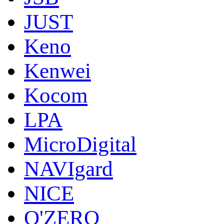
JUST
Keno
Kenwei
Kocom
LPA
MicroDigital
NAVIgard
NICE
O'ZERO