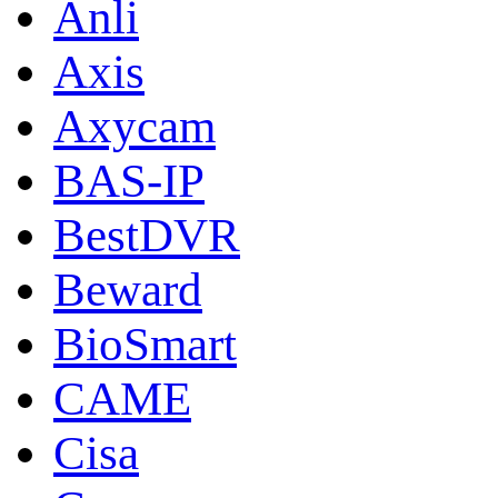
Anli
Axis
Axycam
BAS-IP
BestDVR
Beward
BioSmart
CAME
Cisa