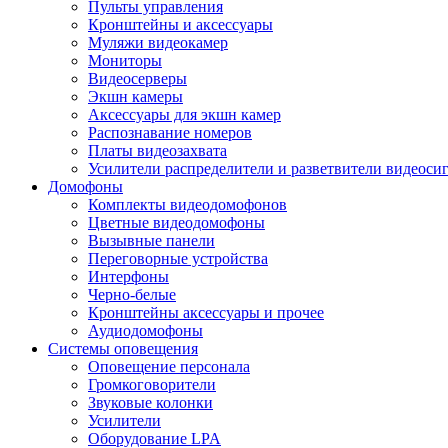
Пульты управления
Кронштейны и аксессуары
Муляжи видеокамер
Мониторы
Видеосерверы
Экшн камеры
Аксессуары для экшн камер
Распознавание номеров
Платы видеозахвата
Усилители распределители и разветвители видеоси
Домофоны
Комплекты видеодомофонов
Цветные видеодомофоны
Вызывные панели
Переговорные устройства
Интерфоны
Черно-белые
Кронштейны аксессуары и прочее
Аудиодомофоны
Системы оповещения
Оповещение персонала
Громкоговорители
Звуковые колонки
Усилители
Оборудование LPA