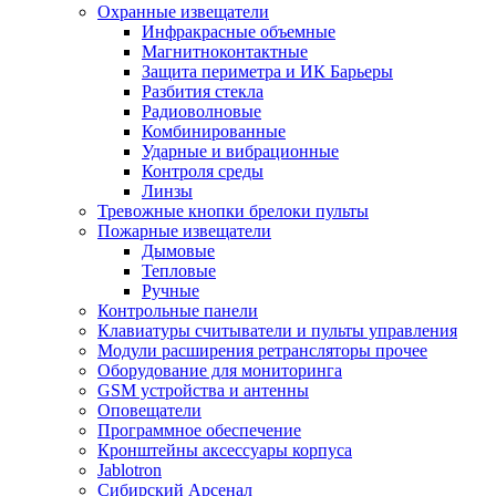
Охранные извещатели
Инфракрасные объемные
Магнитноконтактные
Защита периметра и ИК Барьеры
Разбития стекла
Радиоволновые
Комбинированные
Ударные и вибрационные
Контроля среды
Линзы
Тревожные кнопки брелоки пульты
Пожарные извещатели
Дымовые
Тепловые
Ручные
Контрольные панели
Клавиатуры считыватели и пульты управления
Модули расширения ретрансляторы прочее
Оборудование для мониторинга
GSM устройства и антенны
Оповещатели
Программное обеспечение
Кронштейны аксессуары корпуса
Jablotron
Сибирский Арсенал