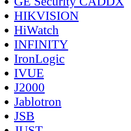
GE Security CADDX
HIKVISION
HiWatch
INFINITY
IronLogic
IVUE
J2000
Jablotron
JSB
JUST