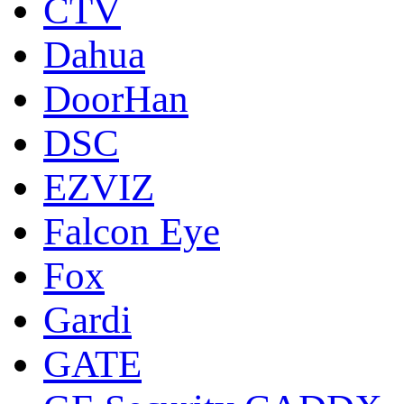
CTV
Dahua
DoorНan
DSC
EZVIZ
Falcon Eye
Fox
Gardi
GATE