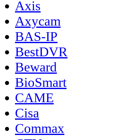
Axis
Axycam
BAS-IP
BestDVR
Beward
BioSmart
CAME
Cisa
Commax