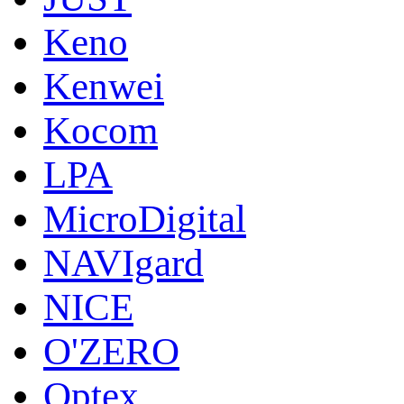
Keno
Kenwei
Kocom
LPA
MicroDigital
NAVIgard
NICE
O'ZERO
Optex