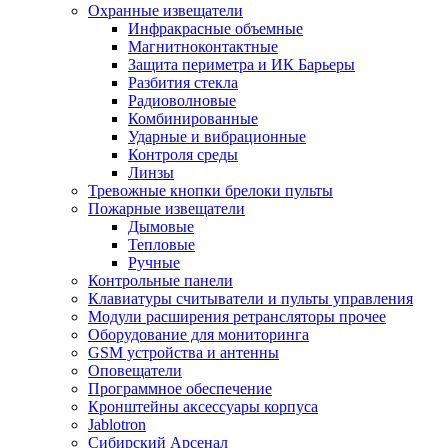
Охранные извещатели
Инфракрасные объемные
Магнитноконтактные
Защита периметра и ИК Барьеры
Разбития стекла
Радиоволновые
Комбинированные
Ударные и вибрационные
Контроля среды
Линзы
Тревожные кнопки брелоки пульты
Пожарные извещатели
Дымовые
Тепловые
Ручные
Контрольные панели
Клавиатуры считыватели и пульты управления
Модули расширения ретрансляторы прочее
Оборудование для мониторинга
GSM устройства и антенны
Оповещатели
Программное обеспечение
Кронштейны аксессуары корпуса
Jablotron
Сибирский Арсенал