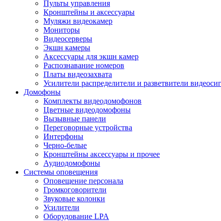
Пульты управления
Кронштейны и аксессуары
Муляжи видеокамер
Мониторы
Видеосерверы
Экшн камеры
Аксессуары для экшн камер
Распознавание номеров
Платы видеозахвата
Усилители распределители и разветвители видеоси
Домофоны
Комплекты видеодомофонов
Цветные видеодомофоны
Вызывные панели
Переговорные устройства
Интерфоны
Черно-белые
Кронштейны аксессуары и прочее
Аудиодомофоны
Системы оповещения
Оповещение персонала
Громкоговорители
Звуковые колонки
Усилители
Оборудование LPA