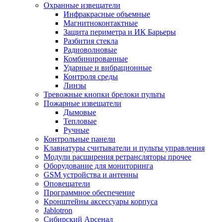
Охранные извещатели
Инфракрасные объемные
Магнитноконтактные
Защита периметра и ИК Барьеры
Разбития стекла
Радиоволновые
Комбинированные
Ударные и вибрационные
Контроля среды
Линзы
Тревожные кнопки брелоки пульты
Пожарные извещатели
Дымовые
Тепловые
Ручные
Контрольные панели
Клавиатуры считыватели и пульты управления
Модули расширения ретрансляторы прочее
Оборудование для мониторинга
GSM устройства и антенны
Оповещатели
Программное обеспечение
Кронштейны аксессуары корпуса
Jablotron
Сибирский Арсенал