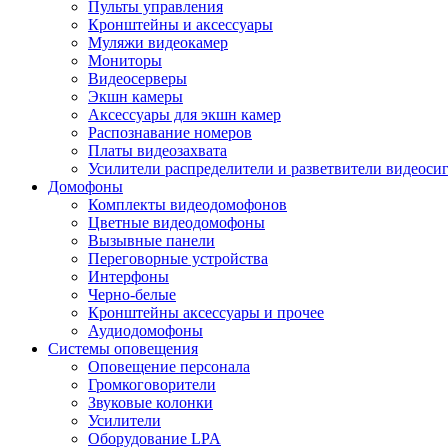
Пульты управления
Кронштейны и аксессуары
Муляжи видеокамер
Мониторы
Видеосерверы
Экшн камеры
Аксессуары для экшн камер
Распознавание номеров
Платы видеозахвата
Усилители распределители и разветвители видеоси
Домофоны
Комплекты видеодомофонов
Цветные видеодомофоны
Вызывные панели
Переговорные устройства
Интерфоны
Черно-белые
Кронштейны аксессуары и прочее
Аудиодомофоны
Системы оповещения
Оповещение персонала
Громкоговорители
Звуковые колонки
Усилители
Оборудование LPA