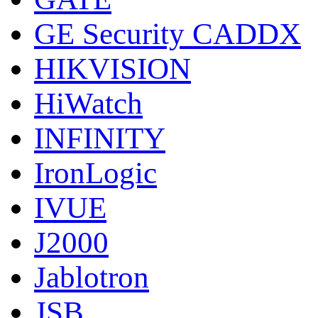
GE Security CADDX
HIKVISION
HiWatch
INFINITY
IronLogic
IVUE
J2000
Jablotron
JSB