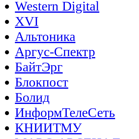
Western Digital
XVI
Альтоника
Аргус-Спектр
БайтЭрг
Блокпост
Болид
ИнформТелеСеть
КНИИТМУ