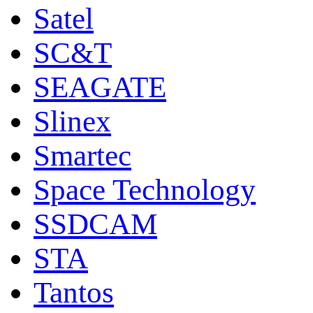
Satel
SC&T
SEAGATE
Slinex
Smartec
Space Technology
SSDCAM
STA
Tantos