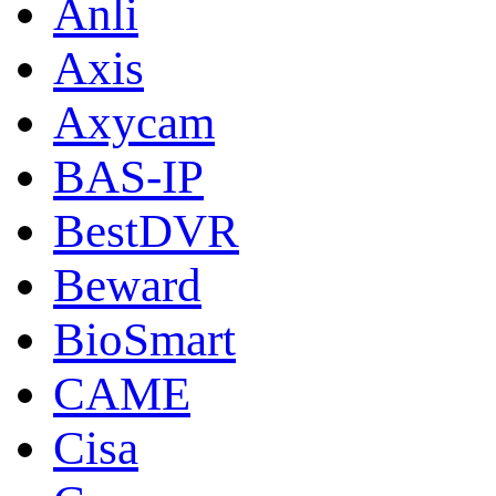
Anli
Axis
Axycam
BAS-IP
BestDVR
Beward
BioSmart
CAME
Cisa