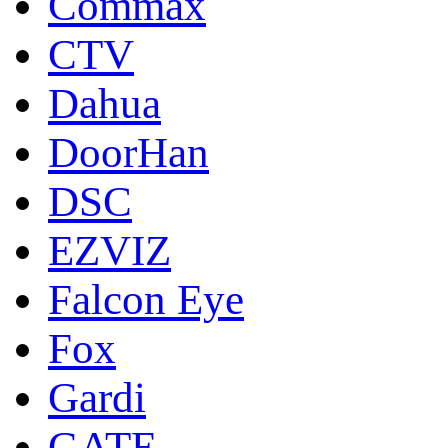
Commax
CTV
Dahua
DoorНan
DSC
EZVIZ
Falcon Eye
Fox
Gardi
GATE