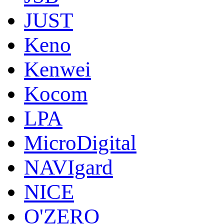
JUST
Keno
Kenwei
Kocom
LPA
MicroDigital
NAVIgard
NICE
O'ZERO