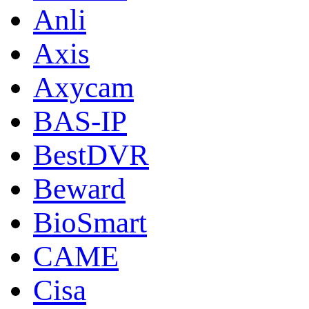
Anli
Axis
Axycam
BAS-IP
BestDVR
Beward
BioSmart
CAME
Cisa