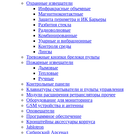
Охранные извещатели
Инфракрасные объемные
Магнитноконтактные
Защита периметра и ИК Барьеры
Разбития стекла
Радиоволновые
Комбинированные
Ударные и вибрационные
Контроля среды
Линзы
Тревожные кнопки брелоки пульты
Пожарные извещатели
Дымовые
Тепловые
Ручные
Контрольные панели
Клавиатуры считыватели и пульты управления
Модули расширения ретрансляторы прочее
Оборудование для мониторинга
GSM устройства и антенны
Оповещатели
Программное обеспечение
Кронштейны аксессуары корпуса
Jablotron
Сибирский Арсенал