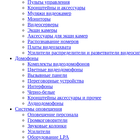
Пульты управления
Кронштейны и аксессуары
Муляжи видеокамер
Мониторы
Видеосерверы
Экшн камеры
Аксессуары для экшн камер
Распознавание номеров
Платы видеозахвата
Усилители распределители и разветвители видеоси
Домофоны
Комплекты видеодомофонов
Цветные видеодомофоны
Вызывные панели
Переговорные устройства
Интерфоны
Черно-белые
Кронштейны аксессуары и прочее
Аудиодомофоны
Системы оповещения
Оповещение персонала
Громкоговорители
Звуковые колонки
Усилители
Оборудование LPA