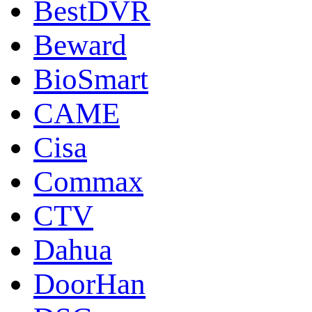
BestDVR
Beward
BioSmart
CAME
Cisa
Commax
CTV
Dahua
DoorНan