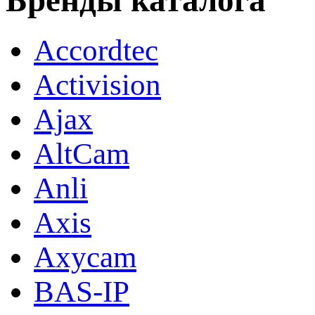
Бренды каталога
Accordtec
Activision
Ajax
AltCam
Anli
Axis
Axycam
BAS-IP