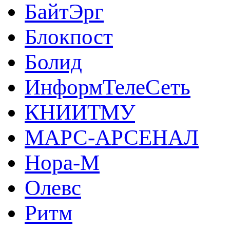
БайтЭрг
Блокпост
Болид
ИнформТелеСеть
КНИИТМУ
МАРС-АРСЕНАЛ
Нора-М
Олевс
Ритм