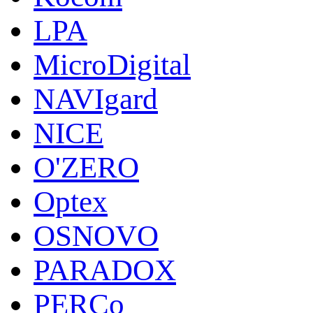
LPA
MicroDigital
NAVIgard
NICE
O'ZERO
Optex
OSNOVO
PARADOX
PERCo