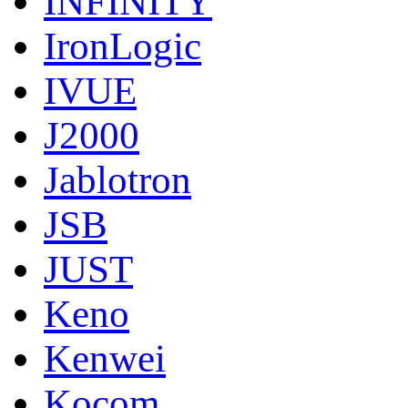
INFINITY
IronLogic
IVUE
J2000
Jablotron
JSB
JUST
Keno
Kenwei
Kocom