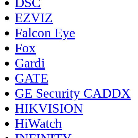
DSC
EZVIZ
Falcon Eye
Fox
Gardi
GATE
GE Security CADDX
HIKVISION
HiWatch