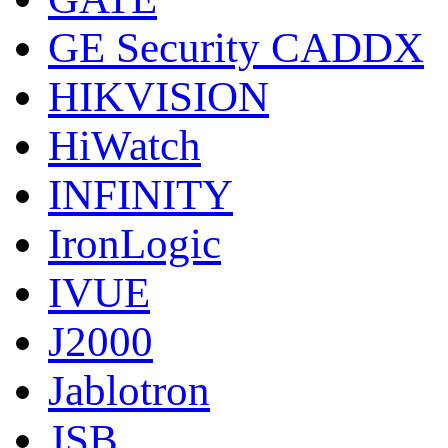
GE Security CADDX
HIKVISION
HiWatch
INFINITY
IronLogic
IVUE
J2000
Jablotron
JSB