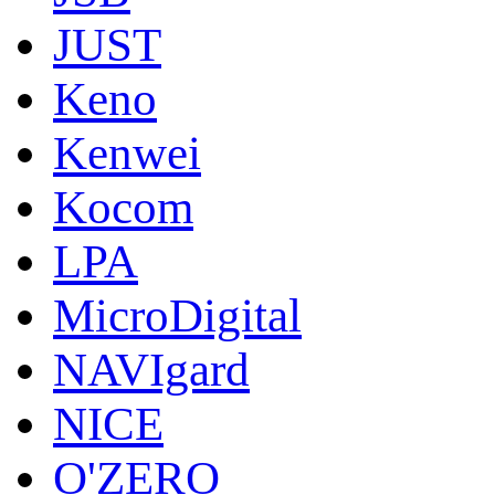
JUST
Keno
Kenwei
Kocom
LPA
MicroDigital
NAVIgard
NICE
O'ZERO