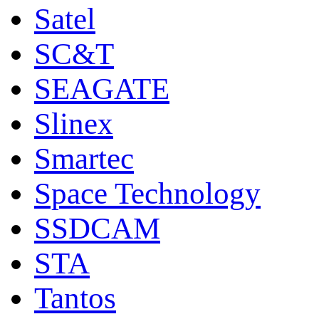
Satel
SC&T
SEAGATE
Slinex
Smartec
Space Technology
SSDCAM
STA
Tantos