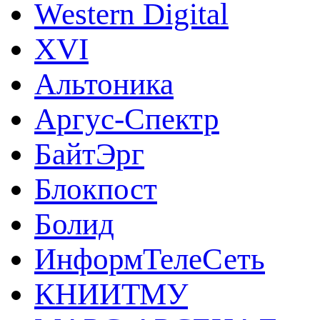
Western Digital
XVI
Альтоника
Аргус-Спектр
БайтЭрг
Блокпост
Болид
ИнформТелеСеть
КНИИТМУ