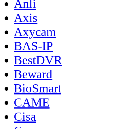
Anli
Axis
Axycam
BAS-IP
BestDVR
Beward
BioSmart
CAME
Cisa