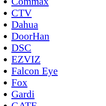
Commax
CTV
Dahua
DoorНan
DSC
EZVIZ
Falcon Eye
Fox
Gardi
GATE