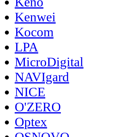
Keno
Kenwei
Kocom
LPA
MicroDigital
NAVIgard
NICE
O'ZERO
Optex
OSNOVO