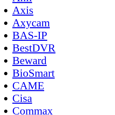
Axis
Axycam
BAS-IP
BestDVR
Beward
BioSmart
CAME
Cisa
Commax