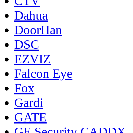
CTV
Dahua
DoorНan
DSC
EZVIZ
Falcon Eye
Fox
Gardi
GATE
GE Security CADDX