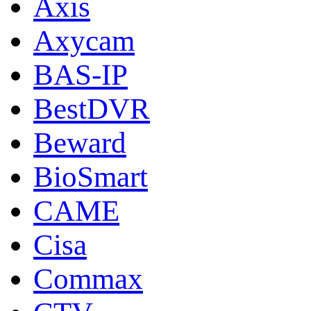
Axis
Axycam
BAS-IP
BestDVR
Beward
BioSmart
CAME
Cisa
Commax