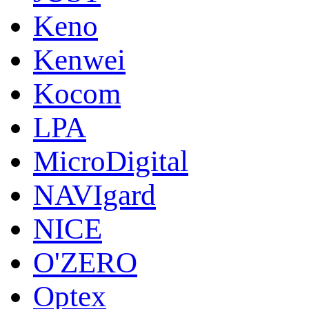
Keno
Kenwei
Kocom
LPA
MicroDigital
NAVIgard
NICE
O'ZERO
Optex