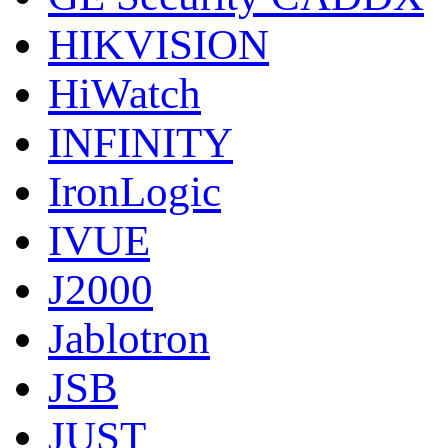
HIKVISION
HiWatch
INFINITY
IronLogic
IVUE
J2000
Jablotron
JSB
JUST