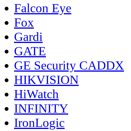
Falcon Eye
Fox
Gardi
GATE
GE Security CADDX
HIKVISION
HiWatch
INFINITY
IronLogic