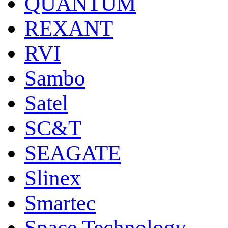
QUANTUM
REXANT
RVI
Sambo
Satel
SC&T
SEAGATE
Slinex
Smartec
Space Technology