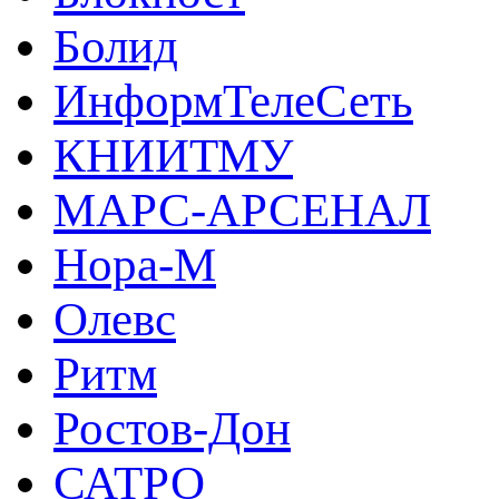
Болид
ИнформТелеСеть
КНИИТМУ
МАРС-АРСЕНАЛ
Нора-М
Олевс
Ритм
Ростов-Дон
САТРО