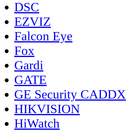
DSC
EZVIZ
Falcon Eye
Fox
Gardi
GATE
GE Security CADDX
HIKVISION
HiWatch