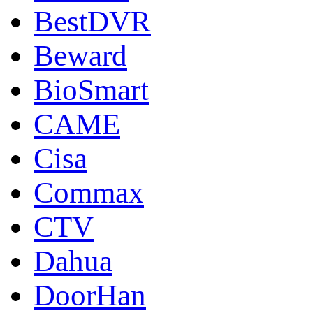
BestDVR
Beward
BioSmart
CAME
Cisa
Commax
CTV
Dahua
DoorНan