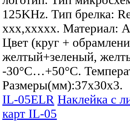
125KHz. Тип брелка: Re
xxx,xxxxx. Материал: 
Цвет (круг + обрамлен
желтый+зеленый, желты
-30°С…+50°С. Темпера
Размеры(мм):37х30х3.
IL-05ELR
Наклейка с л
карт IL-05