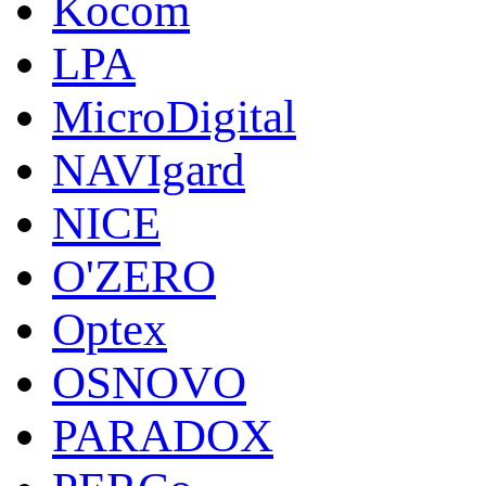
Kocom
LPA
MicroDigital
NAVIgard
NICE
O'ZERO
Optex
OSNOVO
PARADOX