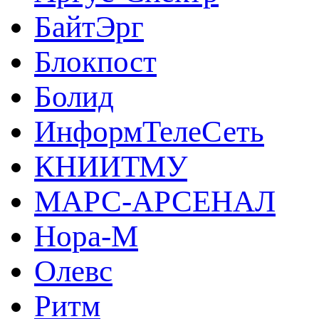
БайтЭрг
Блокпост
Болид
ИнформТелеСеть
КНИИТМУ
МАРС-АРСЕНАЛ
Нора-М
Олевс
Ритм