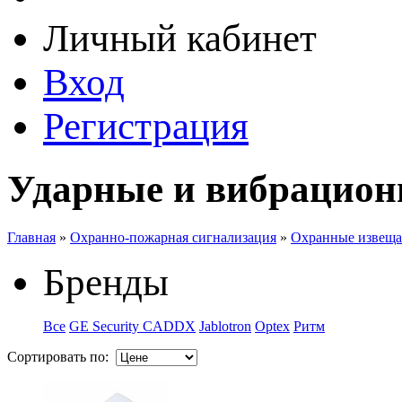
Личный кабинет
Вход
Регистрация
Ударные и вибрацио
Главная
»
Охранно-пожарная сигнализация
»
Охранные извеща
Бренды
Все
GE Security CADDX
Jablotron
Optex
Ритм
Сортировать по: