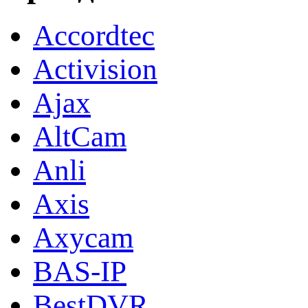
Accordtec
Activision
Ajax
AltCam
Anli
Axis
Axycam
BAS-IP
BestDVR