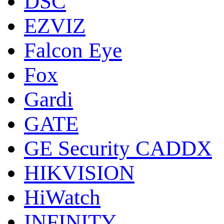
DSC
EZVIZ
Falcon Eye
Fox
Gardi
GATE
GE Security CADDX
HIKVISION
HiWatch
INFINITY