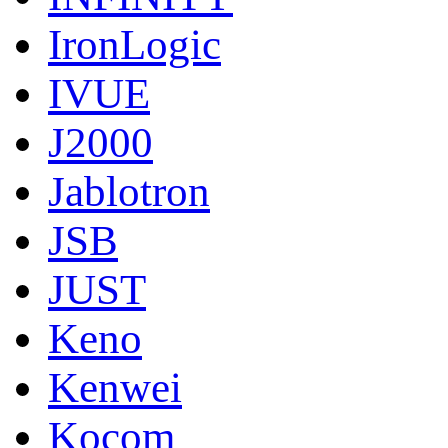
IronLogic
IVUE
J2000
Jablotron
JSB
JUST
Keno
Kenwei
Kocom