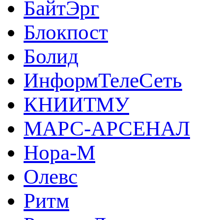
БайтЭрг
Блокпост
Болид
ИнформТелеСеть
КНИИТМУ
МАРС-АРСЕНАЛ
Нора-М
Олевс
Ритм