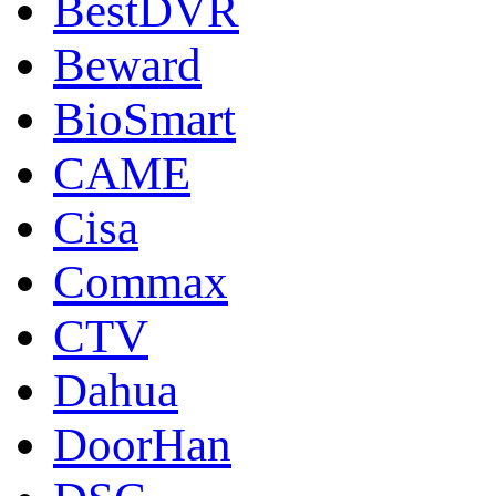
BestDVR
Beward
BioSmart
CAME
Cisa
Commax
CTV
Dahua
DoorНan