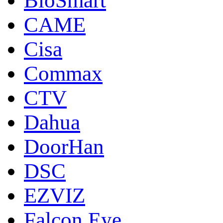
BioSmart
CAME
Cisa
Commax
CTV
Dahua
DoorНan
DSC
EZVIZ
Falcon Eye