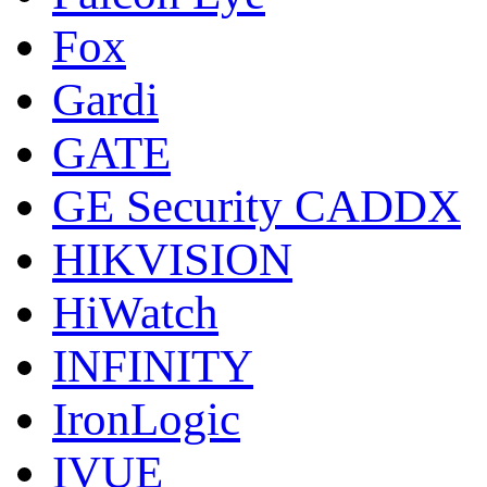
Fox
Gardi
GATE
GE Security CADDX
HIKVISION
HiWatch
INFINITY
IronLogic
IVUE