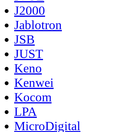
J2000
Jablotron
JSB
JUST
Keno
Kenwei
Kocom
LPA
MicroDigital