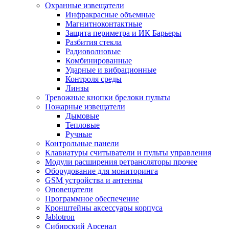
Охранные извещатели
Инфракрасные объемные
Магнитноконтактные
Защита периметра и ИК Барьеры
Разбития стекла
Радиоволновые
Комбинированные
Ударные и вибрационные
Контроля среды
Линзы
Тревожные кнопки брелоки пульты
Пожарные извещатели
Дымовые
Тепловые
Ручные
Контрольные панели
Клавиатуры считыватели и пульты управления
Модули расширения ретрансляторы прочее
Оборудование для мониторинга
GSM устройства и антенны
Оповещатели
Программное обеспечение
Кронштейны аксессуары корпуса
Jablotron
Сибирский Арсенал