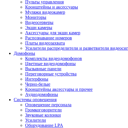
Пульты управления
Кронштейны и аксессуары
Муляжи видеокамер
Мониторы
Видеосерверы
Экшн камеры
Аксессуары для экшн камер
Распознавание номеров
Платы видеозахвата
Усилители распределители и разветвители видеоси
Домофоны
Комплекты видеодомофонов
Цветные видеодомофоны
Вызывные панели
Переговорные устройства
Интерфоны
Черно-белые
Кронштейны аксессуары и прочее
Аудиодомофоны
Системы оповещения
Оповещение персонала
Громкоговорители
Звуковые колонки
Усилители
Оборудование LPA